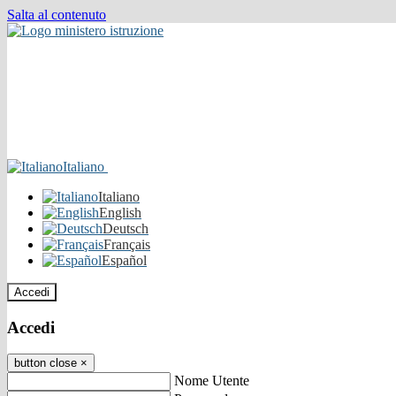
Salta al contenuto
Italiano
Italiano
English
Deutsch
Français
Español
Accedi
Accedi
button close
×
Nome Utente