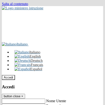
Salta al contenuto
Italiano
Italiano
English
Deutsch
Français
Español
Accedi
Accedi
button close
×
Nome Utente