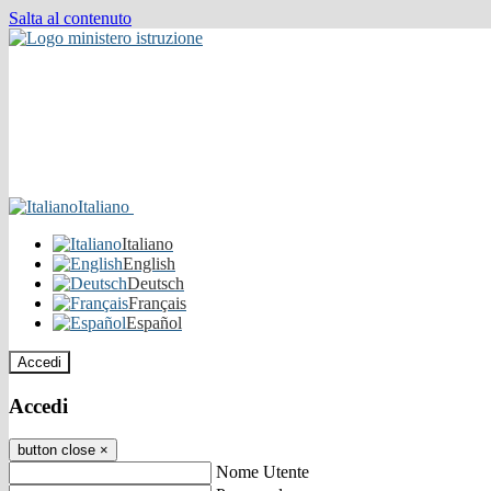
Salta al contenuto
Italiano
Italiano
English
Deutsch
Français
Español
Accedi
Accedi
button close
×
Nome Utente