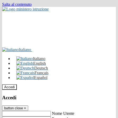
Salta al contenuto
Italiano
Italiano
English
Deutsch
Français
Español
Accedi
Accedi
button close
×
Nome Utente