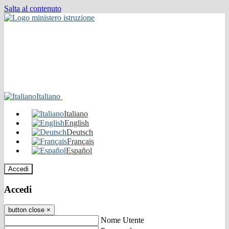
Salta al contenuto
Italiano
Italiano
English
Deutsch
Français
Español
Accedi
Accedi
button close
×
Nome Utente