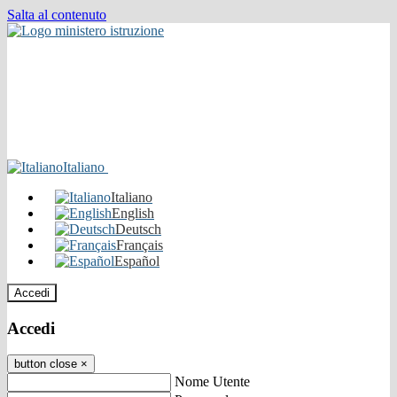
Salta al contenuto
Italiano
Italiano
English
Deutsch
Français
Español
Accedi
Accedi
button close
×
Nome Utente