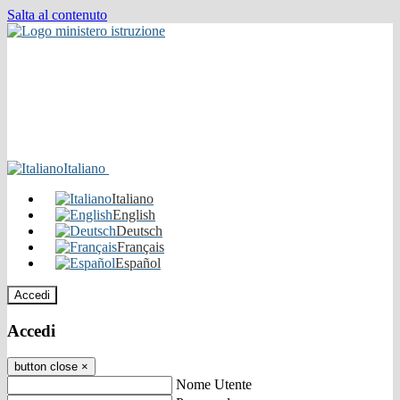
Salta al contenuto
Italiano
Italiano
English
Deutsch
Français
Español
Accedi
Accedi
button close
×
Nome Utente