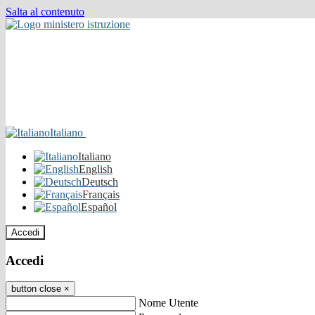
Salta al contenuto
Italiano
Italiano
English
Deutsch
Français
Español
Accedi
Accedi
button close
×
Nome Utente