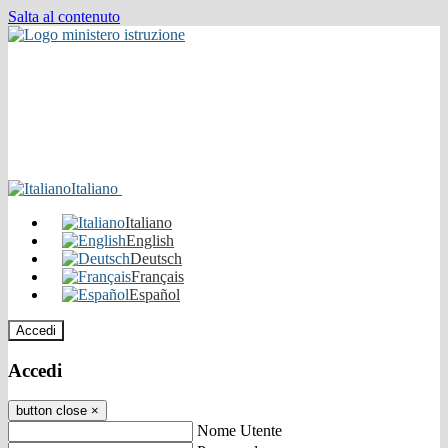
Salta al contenuto
Italiano
Italiano
English
Deutsch
Français
Español
Accedi
Accedi
button close
×
Nome Utente