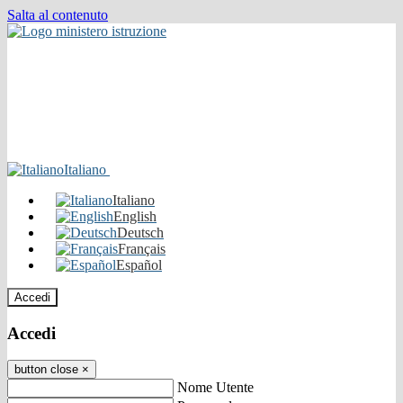
Salta al contenuto
Italiano
Italiano
English
Deutsch
Français
Español
Accedi
Accedi
button close
×
Nome Utente