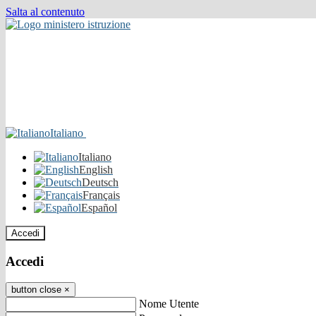
Salta al contenuto
Italiano
Italiano
English
Deutsch
Français
Español
Accedi
Accedi
button close
×
Nome Utente