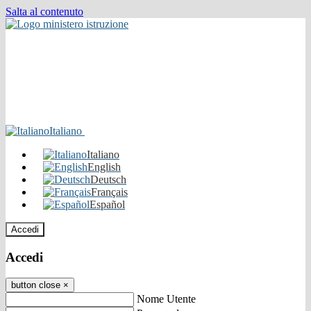
Salta al contenuto
Italiano
Italiano
English
Deutsch
Français
Español
Accedi
Accedi
button close
×
Nome Utente