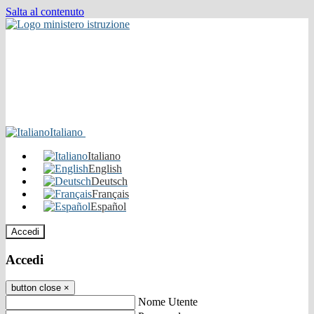
Salta al contenuto
Italiano
Italiano
English
Deutsch
Français
Español
Accedi
Accedi
button close
×
Nome Utente