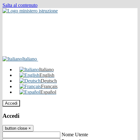
Salta al contenuto
Italiano
Italiano
English
Deutsch
Français
Español
Accedi
Accedi
button close
×
Nome Utente