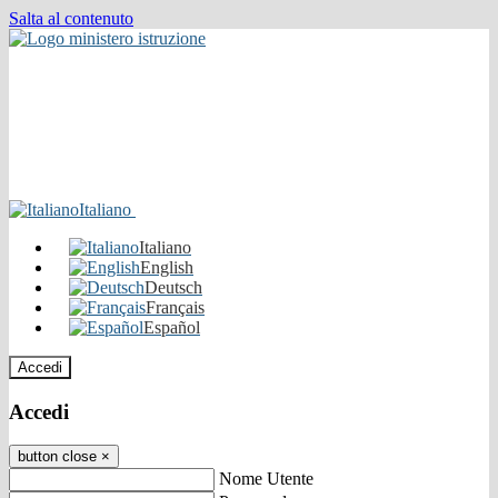
Salta al contenuto
Italiano
Italiano
English
Deutsch
Français
Español
Accedi
Accedi
button close
×
Nome Utente