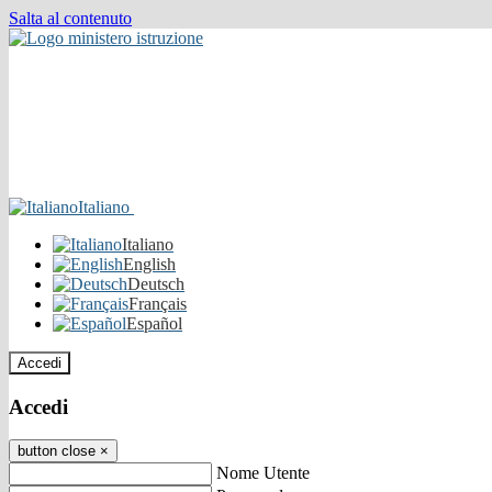
Salta al contenuto
Italiano
Italiano
English
Deutsch
Français
Español
Accedi
Accedi
button close
×
Nome Utente