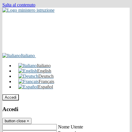
Salta al contenuto
Italiano
Italiano
English
Deutsch
Français
Español
Accedi
Accedi
button close
×
Nome Utente