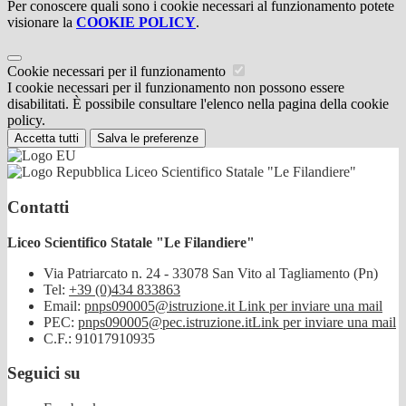
Per conoscere quali sono i cookie necessari al funzionamento potete
visionare la
COOKIE POLICY
.
Cookie necessari per il funzionamento
I cookie necessari per il funzionamento non possono essere
disabilitati. È possibile consultare l'elenco nella pagina della cookie
policy.
Accetta tutti
Salva le preferenze
Liceo Scientifico Statale "Le Filandiere"
Contatti
Liceo Scientifico Statale "Le Filandiere"
Via Patriarcato n. 24 - 33078 San Vito al Tagliamento (Pn)
Tel:
+39 (0)434 833863
Email:
pnps090005@istruzione.it
Link per inviare una mail
PEC:
pnps090005@pec.istruzione.it
Link per inviare una mail
C.F.: 91017910935
Seguici su