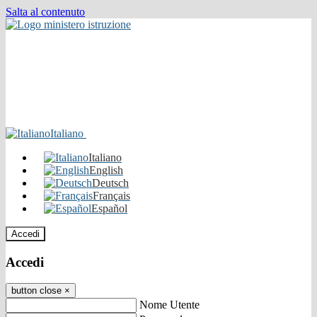
Salta al contenuto
Italiano
Italiano
English
Deutsch
Français
Español
Accedi
Accedi
button close
×
Nome Utente