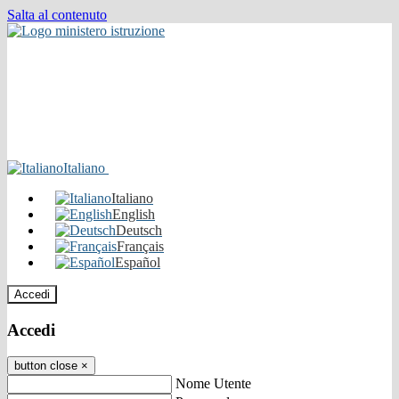
Salta al contenuto
Italiano
Italiano
English
Deutsch
Français
Español
Accedi
Accedi
button close
×
Nome Utente