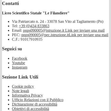
Contatti
Liceo Scientifico Statale "Le Filandiere"
Via Patriarcato n. 24 - 33078 San Vito al Tagliamento (Pn)
Tel:
+39 (0)434 833863
Email:
pnps090005@istruzione.it
Link per inviare una mail
PEC:
pnps090005@pec.istruzione.it
Link per inviare una mail
C.F.: 91017910935
Seguici su
Facebook
Youtube
Instagram
Sezione Link Utili
Cookie policy
Note legali
Informativa Privacy
Ufficio Relazioni con il Pubblico
Dichiarazione di accessibilità
Obiettivi di accessibilità