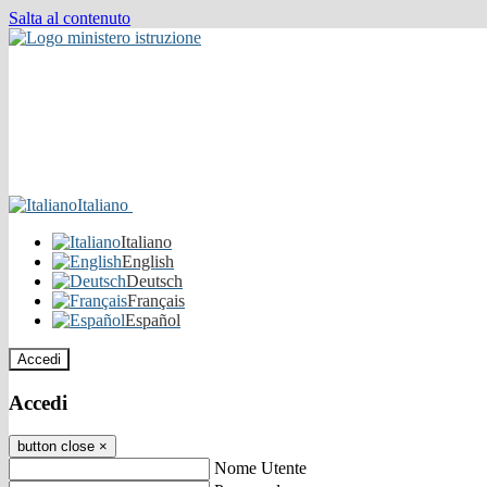
Salta al contenuto
Italiano
Italiano
English
Deutsch
Français
Español
Accedi
Accedi
button close
×
Nome Utente