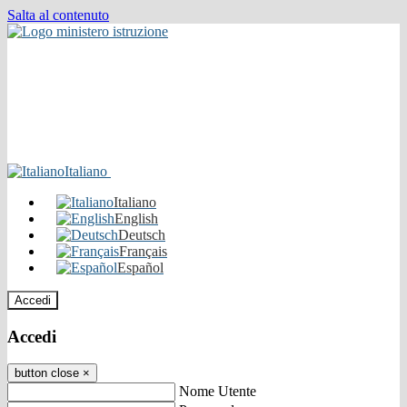
Salta al contenuto
Italiano
Italiano
English
Deutsch
Français
Español
Accedi
Accedi
button close
×
Nome Utente