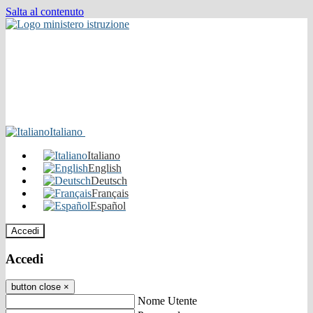
Salta al contenuto
Italiano
Italiano
English
Deutsch
Français
Español
Accedi
Accedi
button close
×
Nome Utente