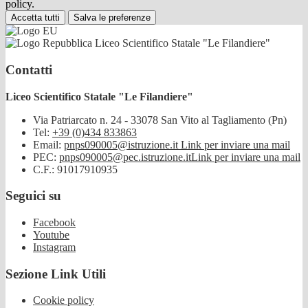
policy.
Accetta tutti
Salva le preferenze
Liceo Scientifico Statale "Le Filandiere"
Contatti
Liceo Scientifico Statale "Le Filandiere"
Via Patriarcato n. 24 - 33078 San Vito al Tagliamento (Pn)
Tel:
+39 (0)434 833863
Email:
pnps090005@istruzione.it
Link per inviare una mail
PEC:
pnps090005@pec.istruzione.it
Link per inviare una mail
C.F.: 91017910935
Seguici su
Facebook
Youtube
Instagram
Sezione Link Utili
Cookie policy