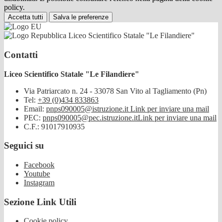
policy.
Accetta tutti
Salva le preferenze
Liceo Scientifico Statale "Le Filandiere"
Contatti
Liceo Scientifico Statale "Le Filandiere"
Via Patriarcato n. 24 - 33078 San Vito al Tagliamento (Pn)
Tel:
+39 (0)434 833863
Email:
pnps090005@istruzione.it
Link per inviare una mail
PEC:
pnps090005@pec.istruzione.it
Link per inviare una mail
C.F.: 91017910935
Seguici su
Facebook
Youtube
Instagram
Sezione Link Utili
Cookie policy