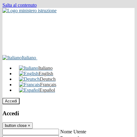
Salta al contenuto
Italiano
Italiano
English
Deutsch
Français
Español
Accedi
Accedi
button close
×
Nome Utente