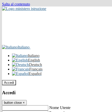
Salta al contenuto
Italiano
Italiano
English
Deutsch
Français
Español
Accedi
Accedi
button close
×
Nome Utente