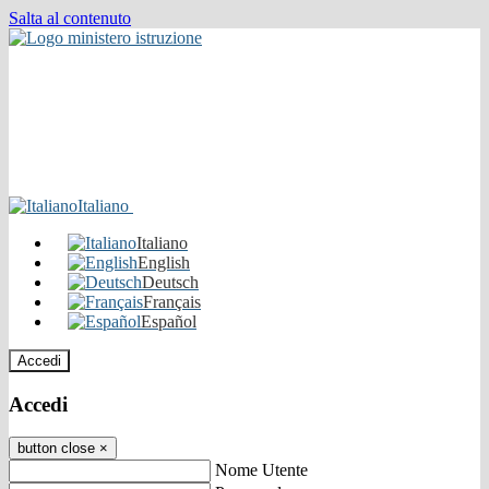
Salta al contenuto
Italiano
Italiano
English
Deutsch
Français
Español
Accedi
Accedi
button close
×
Nome Utente