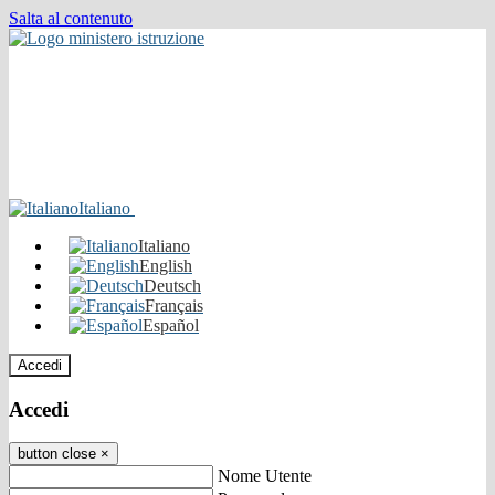
Salta al contenuto
Italiano
Italiano
English
Deutsch
Français
Español
Accedi
Accedi
button close
×
Nome Utente