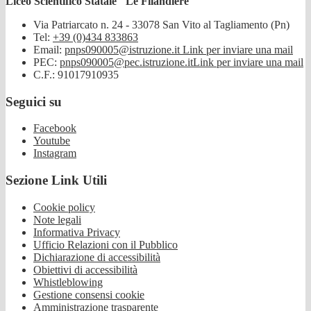
Liceo Scientifico Statale "Le Filandiere"
Via Patriarcato n. 24 - 33078 San Vito al Tagliamento (Pn)
Tel:
+39 (0)434 833863
Email:
pnps090005@istruzione.it
Link per inviare una mail
PEC:
pnps090005@pec.istruzione.it
Link per inviare una mail
C.F.: 91017910935
Seguici su
Facebook
Youtube
Instagram
Sezione Link Utili
Cookie policy
Note legali
Informativa Privacy
Ufficio Relazioni con il Pubblico
Dichiarazione di accessibilità
Obiettivi di accessibilità
Whistleblowing
Gestione consensi cookie
Amministrazione trasparente