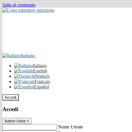
Salta al contenuto
Italiano
Italiano
English
Deutsch
Français
Español
Accedi
Accedi
button close
×
Nome Utente