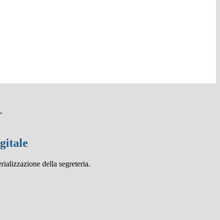
>
gitale
rializzazione della segreteria.