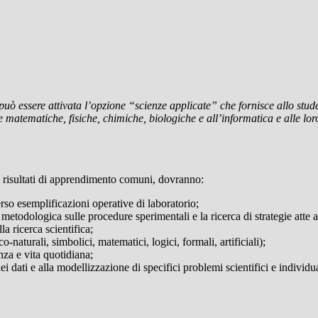
uò essere attivata l’opzione “scienze applicate” che fornisce allo stud
ze matematiche, fisiche, chimiche, biologiche e all’informatica e alle lor
 i risultati di apprendimento comuni, dovranno:
erso esemplificazioni operative di laboratorio;
e metodologica sulle procedure sperimentali e la ricerca di strategie atte a
la ricerca scientifica;
o-naturali, simbolici, matematici, logici, formali, artificiali);
za e vita quotidiana;
 dei dati e alla modellizzazione di specifici problemi scientifici e individ