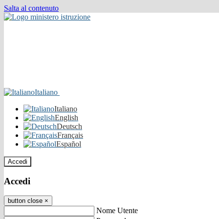
Salta al contenuto
Italiano
Italiano
English
Deutsch
Français
Español
Accedi
Accedi
button close
×
Nome Utente