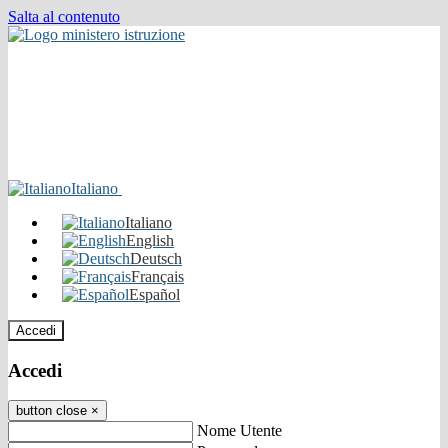
Salta al contenuto
Italiano
Italiano
English
Deutsch
Français
Español
Accedi
Accedi
button close
×
Nome Utente