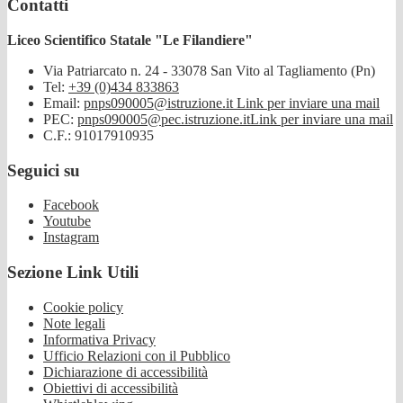
Contatti
Liceo Scientifico Statale "Le Filandiere"
Via Patriarcato n. 24 - 33078 San Vito al Tagliamento (Pn)
Tel:
+39 (0)434 833863
Email:
pnps090005@istruzione.it
Link per inviare una mail
PEC:
pnps090005@pec.istruzione.it
Link per inviare una mail
C.F.: 91017910935
Seguici su
Facebook
Youtube
Instagram
Sezione Link Utili
Cookie policy
Note legali
Informativa Privacy
Ufficio Relazioni con il Pubblico
Dichiarazione di accessibilità
Obiettivi di accessibilità