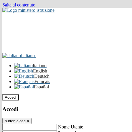
Salta al contenuto
Italiano
Italiano
English
Deutsch
Français
Español
Accedi
Accedi
button close
×
Nome Utente