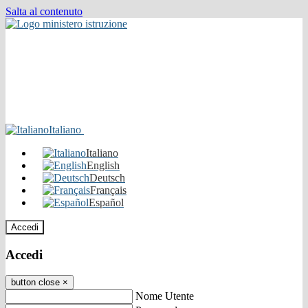
Salta al contenuto
Italiano
Italiano
English
Deutsch
Français
Español
Accedi
Accedi
button close
×
Nome Utente