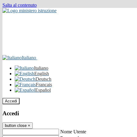
Salta al contenuto
Italiano
Italiano
English
Deutsch
Français
Español
Accedi
Accedi
button close
×
Nome Utente