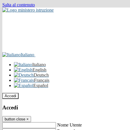
Salta al contenuto
Italiano
Italiano
English
Deutsch
Français
Español
Accedi
Accedi
button close
×
Nome Utente