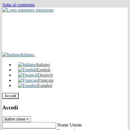
Salta al contenuto
Italiano
Italiano
English
Deutsch
Français
Español
Accedi
Accedi
button close
×
Nome Utente