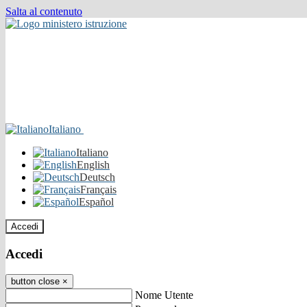
Salta al contenuto
Italiano
Italiano
English
Deutsch
Français
Español
Accedi
Accedi
button close
×
Nome Utente