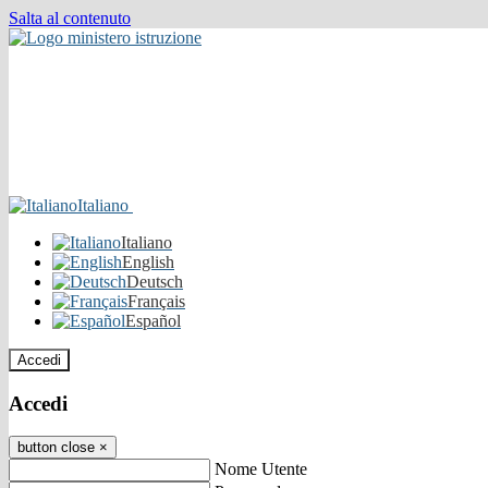
Salta al contenuto
Italiano
Italiano
English
Deutsch
Français
Español
Accedi
Accedi
button close
×
Nome Utente