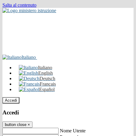
Salta al contenuto
Italiano
Italiano
English
Deutsch
Français
Español
Accedi
Accedi
button close
×
Nome Utente