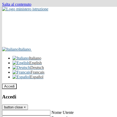
Salta al contenuto
Italiano
Italiano
English
Deutsch
Français
Español
Accedi
Accedi
button close
×
Nome Utente