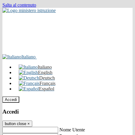
Salta al contenuto
Italiano
Italiano
English
Deutsch
Français
Español
Accedi
Accedi
button close
×
Nome Utente