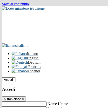
Salta al contenuto
Italiano
Italiano
English
Deutsch
Français
Español
Accedi
Accedi
button close
×
Nome Utente