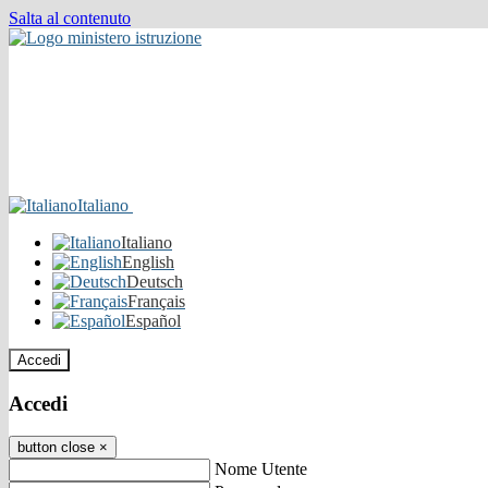
Salta al contenuto
Italiano
Italiano
English
Deutsch
Français
Español
Accedi
Accedi
button close
×
Nome Utente