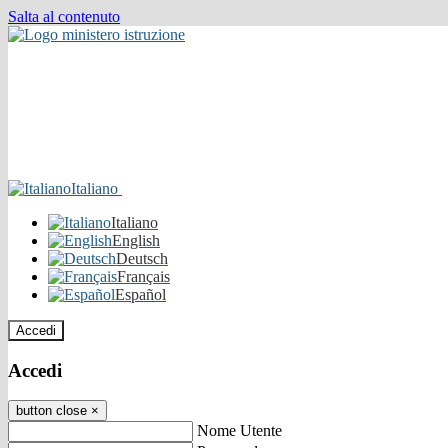
Salta al contenuto
Italiano
Italiano
English
Deutsch
Français
Español
Accedi
Accedi
button close
×
Nome Utente