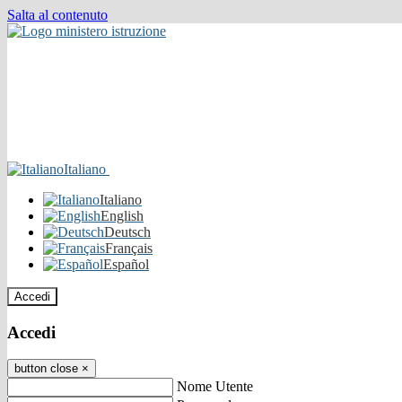
Salta al contenuto
Italiano
Italiano
English
Deutsch
Français
Español
Accedi
Accedi
button close
×
Nome Utente