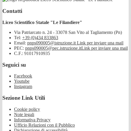
Contatti
Liceo Scientifico Statale "Le Filandiere"
Via Patriarcato n. 24 - 33078 San Vito al Tagliamento (Pn)
Tel:
+39 (0)434 833863
Email:
pnps090005@istruzione.it
Link per inviare una mail
PEC:
pnps090005@pec.istruzione.it
Link per inviare una mail
C.F.: 91017910935
Seguici su
Facebook
Youtube
Instagram
Sezione Link Utili
Cookie policy
Note legali
Informativa Privacy
Ufficio Relazioni con il Pubblico
Dichiarazione di accessibilità