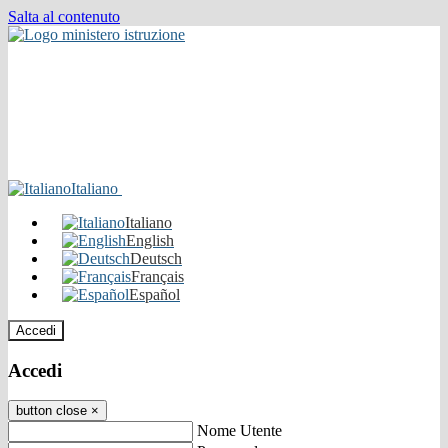
Salta al contenuto
Italiano
Italiano
English
Deutsch
Français
Español
Accedi
Accedi
button close
×
Nome Utente