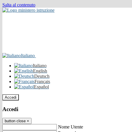
Salta al contenuto
Italiano
Italiano
English
Deutsch
Français
Español
Accedi
Accedi
button close
×
Nome Utente